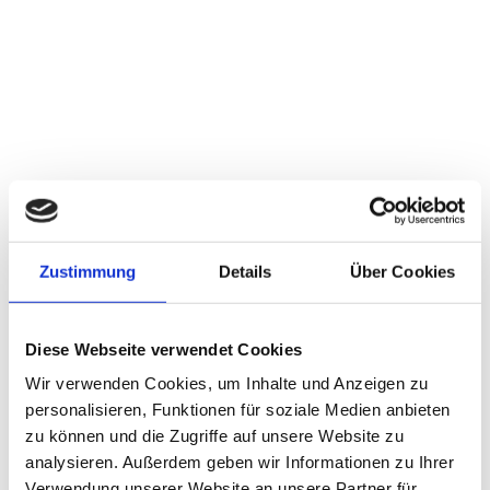
Das bieten wir
Hauptsitz:
96465 Neustadt b. Coburg
Gründung:
1924
Zustimmung
Details
Über Cookies
Betriebsgröße:
120 Mitarbeiter
Inhaber geführtes Familienunternehmen in 4. Generation.
Diese Webseite verwendet Cookies
Außergewöhnliche Flexibilität und Mobilität.
Moderner Fuhrpark mit speziell ausgebildeten Fahrpersonal
Wir verwenden Cookies, um Inhalte und Anzeigen zu
Kundenspezifische Logistikdienstleistungen
personalisieren, Funktionen für soziale Medien anbieten
Flache Hierarchien – schnelle Entscheidungswege
zu können und die Zugriffe auf unsere Website zu
analysieren. Außerdem geben wir Informationen zu Ihrer
Verwendung unserer Website an unsere Partner für