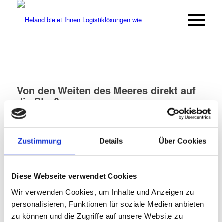
Von den Weiten des Meeres direkt auf
die Straße
Der perfekte Übergang:
Von den Weiten des Meeres direkt auf die Straße!
Unser LKW wartet schon am Kai, um Ihre Ladung zielsicher vom
Zustimmung
Details
Über Cookies
Hafen weiter zu verteilen.
So verzahnen wir See- und Landverkehr für reibungslose
Lieferketten.
Diese Webseite verwendet Cookies
Wir verwenden Cookies, um Inhalte und Anzeigen zu
zurück zur Übersicht
personalisieren, Funktionen für soziale Medien anbieten
zu können und die Zugriffe auf unsere Website zu