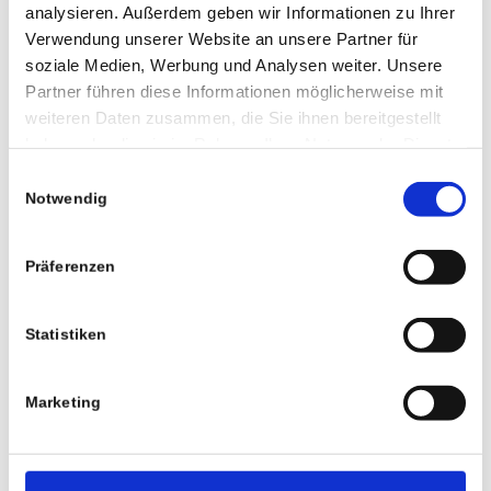
analysieren. Außerdem geben wir Informationen zu Ihrer
Verwendung unserer Website an unsere Partner für
soziale Medien, Werbung und Analysen weiter. Unsere
Partner führen diese Informationen möglicherweise mit
weiteren Daten zusammen, die Sie ihnen bereitgestellt
haben oder die sie im Rahmen Ihrer Nutzung der Dienste
gesammelt haben.
Einwilligungsauswahl
Gerne sind wir für Sie erreichbar
Notwendig
Sie haben Fragen zu unserem Unternehmen oder den von uns
angebotenen Leistungen wie Transporte, Logistik oder
Präferenzen
Lagerhaltung? Kontaktieren Sie uns!
Statistiken
Telefon
Marketing
+49 (9568) 928010